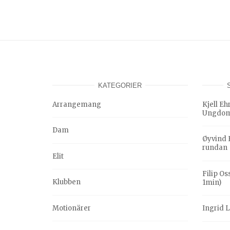
KATEGORIER
Arrangemang
Kjell E
Ungdom
Dam
Øyvind 
rundan
Elit
Filip O
Klubben
1min)
Motionärer
Ingrid 