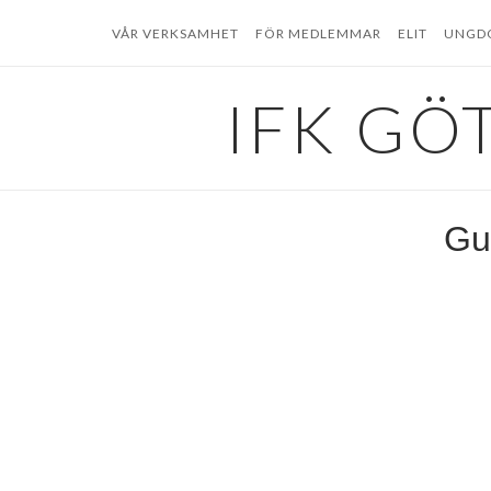
Hoppa
VÅR VERKSAMHET
FÖR MEDLEMMAR
ELIT
UNGD
till
innehåll
IFK GÖ
Gu
Gustav
GustavRunef
Användarnamn