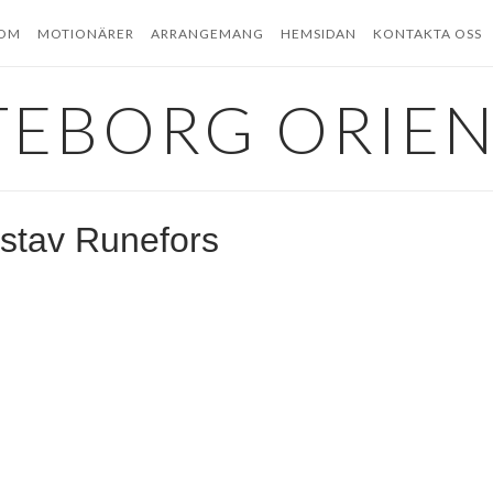
OM
MOTIONÄRER
ARRANGEMANG
HEMSIDAN
KONTAKTA OSS
TEBORG ORIE
stav Runefors
 Runefors
ors