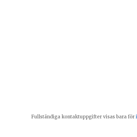
GustavRunefors
Förnamn
Gustav
Efternamn
Runefors
Fullständiga kontaktuppgifter visas bara för