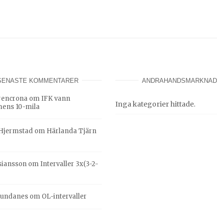
SENASTE KOMMENTARER
ANDRAHANDSMARKNAD
hrencrona
om
IFK vann
Inga kategorier hittade.
ens 10-mila
Hjermstad
om
Härlanda Tjärn
ssiansson
om
Intervaller 3x(3-2-
Lundanes
om
OL-intervaller